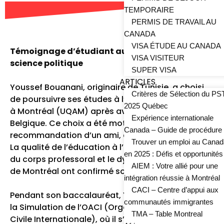
TEMPORAIRE
PERMIS DE TRAVAIL AU
CANADA
VISA ÉTUDE AU CANADA
Témoignage d’étudiant au baccalauréat en
VISA VISITEUR
science politique
SUPER VISA
ARTICLES
Youssef Bouanani, originaire de Tunisie, a choisi
Critères de Sélection du P
de poursuivre ses études à l’Université du Québec
2025 Québec
à Montréal (UQAM) après avoir étudié en
Expérience internationale
Belgique. Ce choix a été motivé par la
Canada – Guide de procédure
recommandation d’un ami, et il n’a pas été déçu.
Trouver un emploi au Canad
La qualité de l’éducation à l’UQAM, l’engagement
en 2025 : Défis et opportunités
du corps professoral et le dynamisme de la ville
AIEM : Votre allié pour une
de Montréal ont confirmé son choix.
intégration réussie à Montréal
CACI – Centre d’appui aux
Pendant son baccalauréat, Youssef a participé à
communautés immigrantes
la Simulation de l’OACI (Organisation de l’Aviation
TMA – Table Montreal
Civile Internationale), où il s’est distingué avec