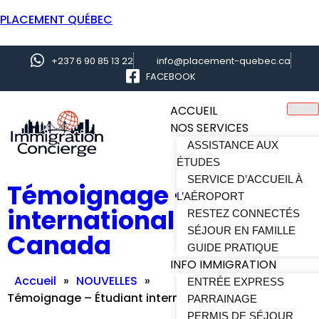
PLACEMENT QUÉBEC
+237 6 90 85 13 22
info@placement-quebec.ca
FACEBOOK
ACCUEIL
NOS SERVICES
ASSISTANCE AUX
ÉTUDES
SERVICE D’ACCUEIL À
Témoignage – Étudiant
L’AÉROPORT
international au
RESTEZ CONNECTÉS
SÉJOUR EN FAMILLE
Canada
GUIDE PRATIQUE
INFO IMMIGRATION
Accueil
»
NOUVELLES
»
ENTRÉE EXPRESS
Témoignage – Étudiant international au Canada
PARRAINAGE
PERMIS DE SÉJOUR