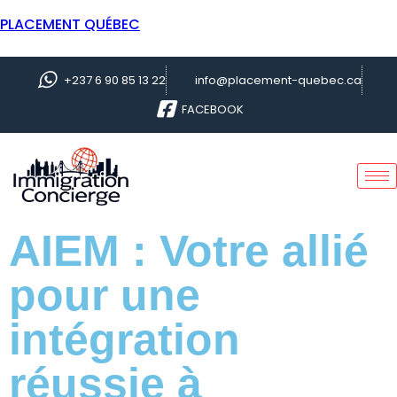
PLACEMENT QUÉBEC
+237 6 90 85 13 22
info@placement-quebec.ca
FACEBOOK
AIEM : Votre allié
pour une
intégration
réussie à